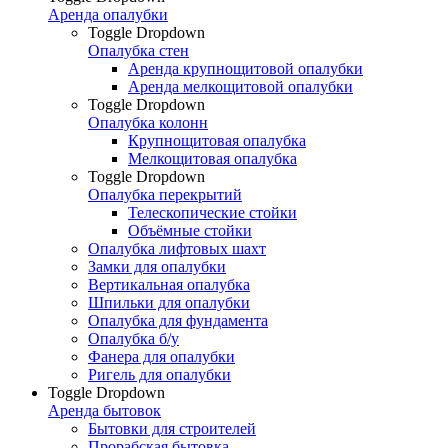
Аренда опалубки
Toggle Dropdown
Опалубка стен
Аренда крупнощитовой опалубки
Аренда мелкощитовой опалубки
Toggle Dropdown
Опалубка колонн
Крупнощитовая опалубка
Мелкощитовая опалубка
Toggle Dropdown
Опалубка перекрытий
Телескопические стойки
Объёмные стойки
Опалубка лифтовых шахт
Замки для опалубки
Вертикальная опалубка
Шпильки для опалубки
Опалубка для фундамента
Опалубка б/у
Фанера для опалубки
Ригель для опалубки
Toggle Dropdown
Аренда бытовок
Бытовки для строителей
Прорабская бытовка