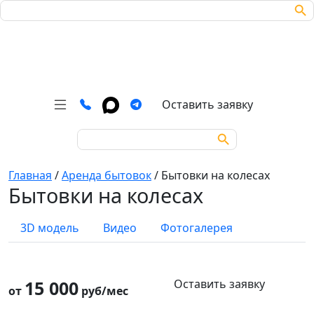
Search Bu
Search
for:
Оставить заявку
Search Button
Search
for:
Главная
/
Аренда бытовок
/
Бытовки на колесах
Бытовки на колесах
3D модель
Видео
Фотогалерея
Оставить заявку
15 000
от
руб/мес